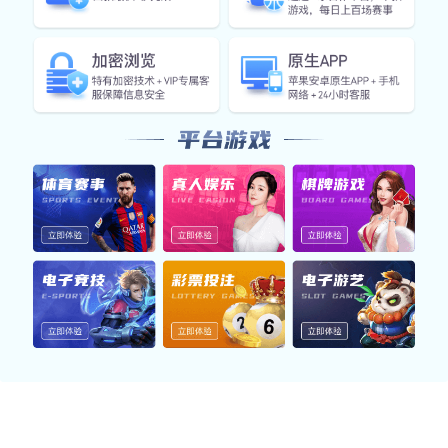
多样赛事服务
覆盖五大热门体育领域，球友会网页版 为您提供一站式观赛
与数据支持服务
体育赛事