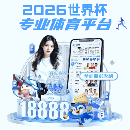
注册入口
球友会网页版
APP与网页版入
口｜畅享全球体育赛事与数据
服务
欢迎访问
球友会网页版
，提供全面覆盖足球、
篮球、电竞等项目的赛事资讯与数据内容， 支
持
APP下载
与
网页使用
，每日同步更新千场比
赛，聚焦热门体育内容， 助您轻松获取赛事动
态，掌握比赛节奏。