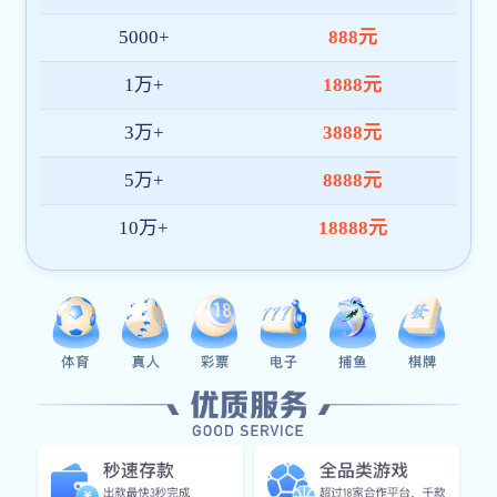
02. 服务升级
随着球友会网页版-球友会(中国)官方需求增
长，平台陆续上线直播回放、数据分析、比分
预测等功能，同时支持APP与网页双端操作，
带来更快更稳的观赛体验。
03. 国际拓展
目前球友会网页版已在东南亚、欧美等区域建
立本地化团队，推动技术与服务全球落地，打
造具有国际竞争力的赛事平台品牌。