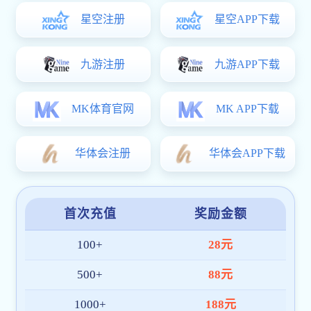
01. 初创定位
球友会网页版起源于对体育精神与数字技术的
热爱，早期平台聚焦于赛事数据与直播服务，
并率先实现多赛程同步与智能提醒功能，赢得
众多球迷的信任。