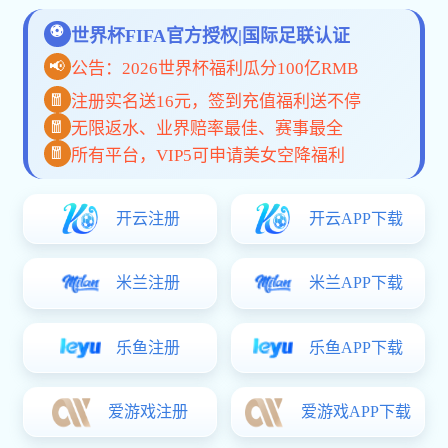
手机App
网页版
关于球友会网页版
球友会网页版是一家融合科技创新与全球视野的体育赛事服
务平台，致力于为用户提供高效、可信赖的互动观赛体验。
从数据同步到高清直播、从终端兼容到多语言支持，我们不
断突破技术边界，构建智能化、低延迟、高稳定的服务体
系。 每一次点击，都体现我们对用户体验的专注与专业。